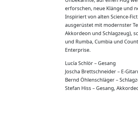
Unbekannte, auf einen Flug wei
erforschen, neue Klänge und 
Inspiriert von alten Science-F
ausgerüstet mit modernster Tec
Akkordeon und Schlagzeug), sc
und Rumba, Cumbia und Countr
Enterprise.
Lucía Schlör – Gesang
Joscha Brettschneider – E-Gita
Bernd Öhlenschläger – Schlag
Stefan Hiss – Gesang, Akkorde