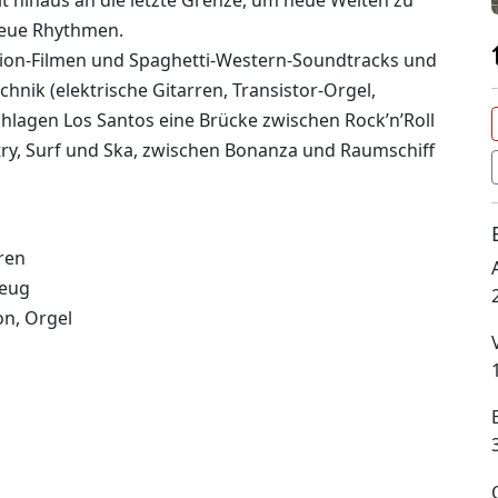
t hinaus an die letzte Grenze, um neue Welten zu
neue Rhythmen.
iction-Filmen und Spaghetti-Western-Soundtracks und
hnik (elektrische Gitarren, Transistor-Orgel,
hlagen Los Santos eine Brücke zwischen Rock’n’Roll
y, Surf und Ska, zwischen Bonanza und Raumschiff
rren
zeug
on, Orgel