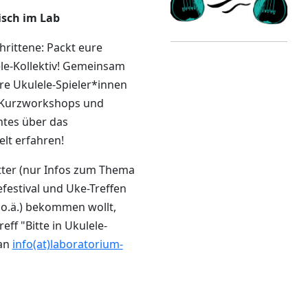
isch im Lab
rittene: Packt eure
le-Kollektiv! Gemeinsam
ere Ukulele-Spieler*innen
n Kurzworkshops und
tes über das
lt erfahren!
ter (nur Infos zum Thema
efestival und Uke-Treffen
o.ä.) bekommen wollt,
eff "Bitte in Ukulele-
 an
info(at)laboratorium-