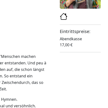
Eintrittspreise:
Abendkasse
17,00 €
D "Menschen machen
der entstanden. Und peu à
n auf, die schon längst
n. So entstand ein
̈r Zwischendurch, das so
eit.
de Hymnen.
al und versöhnlich.