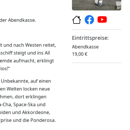
 der Abendkasse.
Eintrittspreise:
t und nach Westen reitet,
Abendkasse
chiff steigt und ins All
19,00 €
Fremde aufmacht, erklingt
ios!“
s Unbekannte, auf einen
mden Welten locken neue
thmen, dort erklingen
Cha, Space-Ska und
roiden und Akkordeone,
rprise und die Ponderosa.