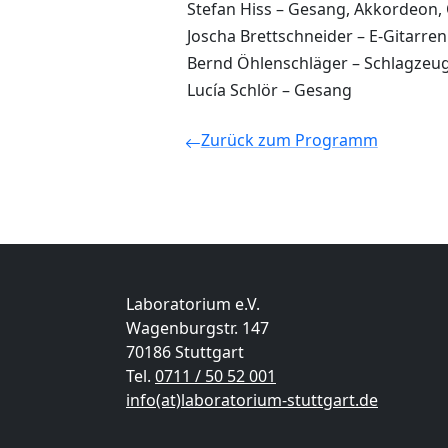
Stefan Hiss – Gesang, Akkordeon,
Joscha Brettschneider – E-Gitarren
Bernd Öhlenschläger – Schlagzeu
Lucía Schlör – Gesang
Zurück zum Programm
Laboratorium e.V.
Wagenburgstr. 147
70186 Stuttgart
Tel.
0711 / 50 52 001
info(at)laboratorium-stuttgart.de