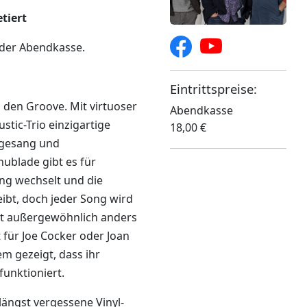
tiert
 der Abendkasse.
Eintrittspreise:
 den Groove. Mit virtuoser
Abendkasse
stic-Trio einzigartige
18,00 €
zgesang und
ublade gibt es für
ng wechselt und die
eibt, doch jeder Song wird
t außergewöhnlich anders
 für Joe Cocker oder Joan
m gezeigt, dass ihr
unktioniert.
ängst vergessene Vinyl-