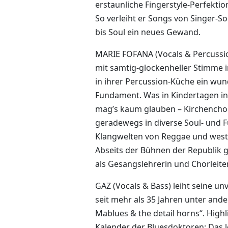
erstaunliche Fingerstyle-Perfektio
So verleiht er Songs von Singer-S
bis Soul ein neues Gewand.
MARIE FOFANA (Vocals & Percussio
mit samtig-glockenheller Stimme 
in ihrer Percussion-Küche ein wu
Fundament. Was in Kindertagen i
mag’s kaum glauben – Kirchenchor
geradewegs in diverse Soul- und 
Klangwelten von Reggae und westa
Abseits der Bühnen der Republik 
als Gesangslehrerin und Chorleiter
GAZ (Vocals & Bass) leiht seine 
seit mehr als 35 Jahren unter ande
Mablues & the detail horns“. High
Kalender der Bluesdoktoren: Das 