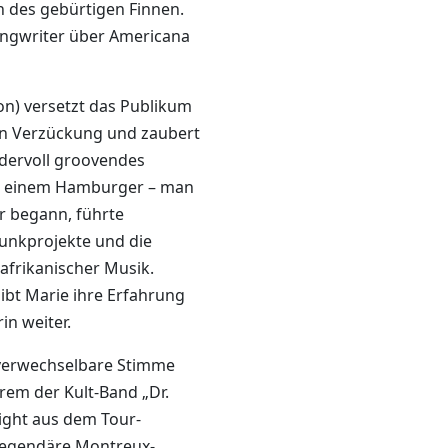
n des gebürtigen Finnen.
ongwriter über Americana
n) versetzt das Publikum
in Verzückung und zaubert
ndervoll groovendes
n einem Hamburger – man
 begann, führte
Funkprojekte und die
frikanischer Musik.
gibt Marie ihre Erfahrung
in weiter.
unverwechselbare Stimme
rem der Kult-Band „Dr.
light aus dem Tour-
legendäre Montreux-