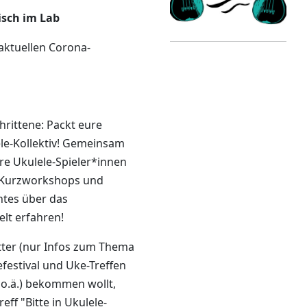
isch im Lab
 aktuellen Corona-
rittene: Packt eure
le-Kollektiv! Gemeinsam
ere Ukulele-Spieler*innen
n Kurzworkshops und
tes über das
lt erfahren!
ter (nur Infos zum Thema
efestival und Uke-Treffen
o.ä.) bekommen wollt,
eff "Bitte in Ukulele-