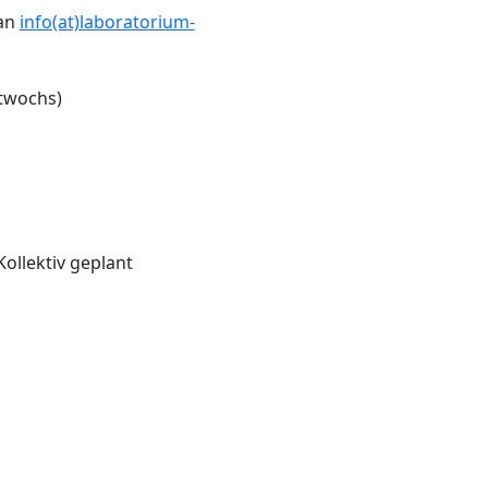
 an
info(at)laboratorium-
twochs)
Kollektiv geplant