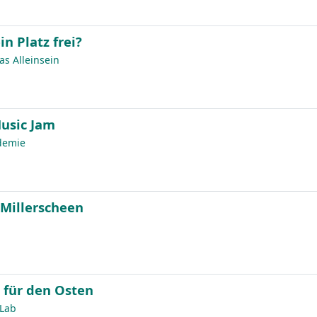
in Platz frei?
s Alleinsein
usic Jam
demie
Millerscheen
 für den Osten
 Lab