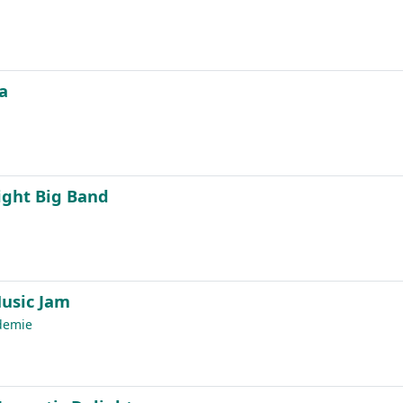
a
ght Big Band
usic Jam
demie