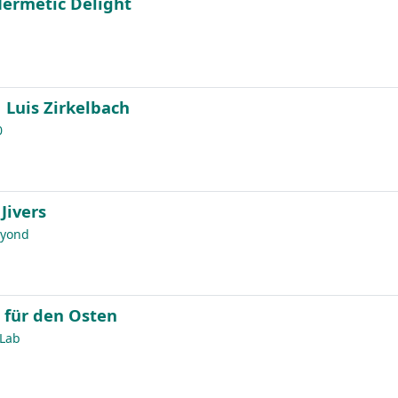
Hermetic Delight
 Luis Zirkelbach
0
Jivers
eyond
 für den Osten
 Lab