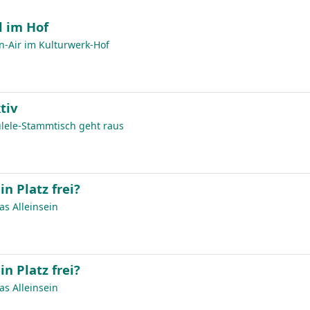
 im Hof
n-Air im Kulturwerk-Hof
tiv
ulele-Stammtisch geht raus
in Platz frei?
s Alleinsein
in Platz frei?
s Alleinsein