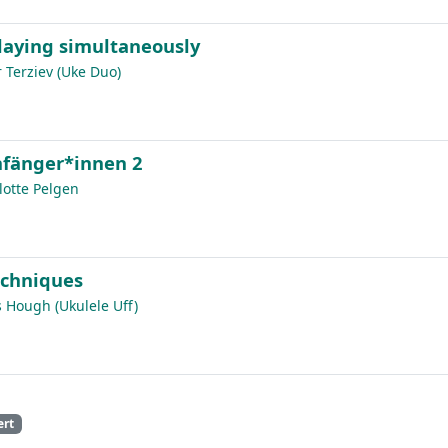
laying simultaneously
 Terziev (Uke Duo)
nfänger*innen 2
otte Pelgen
chniques
 Hough (Ukulele Uff)
ert